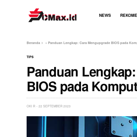
NEWS
REKOME
Beranda
»
Panduan Lengkap: Cara Mengupgrade BIOS pada Komp
TIPS
Panduan Lengkap:
BIOS pada Kompute
OKI R
22 SEPTEMBER 2023