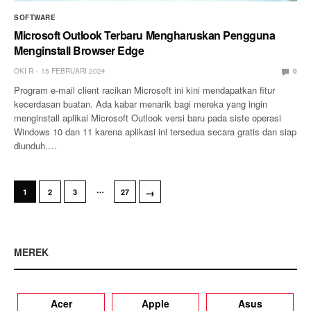
SOFTWARE
Microsoft Outlook Terbaru Mengharuskan Pengguna
Menginstall Browser Edge
OKI R
15 FEBRUARI 2024
0
Program e-mail client racikan Microsoft ini kini mendapatkan fitur
kecerdasan buatan. Ada kabar menarik bagi mereka yang ingin
menginstall aplikai Microsoft Outlook versi baru pada siste operasi
Windows 10 dan 11 karena aplikasi ini tersedua secara gratis dan siap
diunduh.…
…
→
1
2
3
27
MEREK
Acer
Apple
Asus