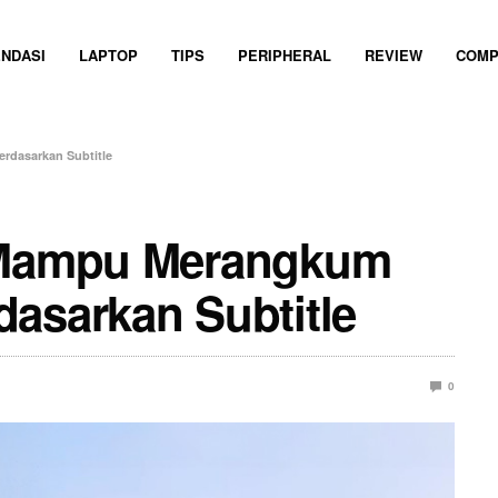
NDASI
LAPTOP
TIPS
PERIPHERAL
REVIEW
COMP
rdasarkan Subtitle
t Mampu Merangkum
asarkan Subtitle
0