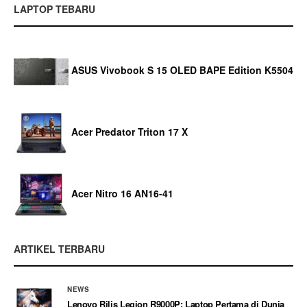
LAPTOP TEBARU
ASUS Vivobook S 15 OLED BAPE Edition K5504
Acer Predator Triton 17 X
Acer Nitro 16 AN16-41
ARTIKEL TERBARU
NEWS
Lenovo Rilis Legion R9000P: Laptop Pertama di Dunia