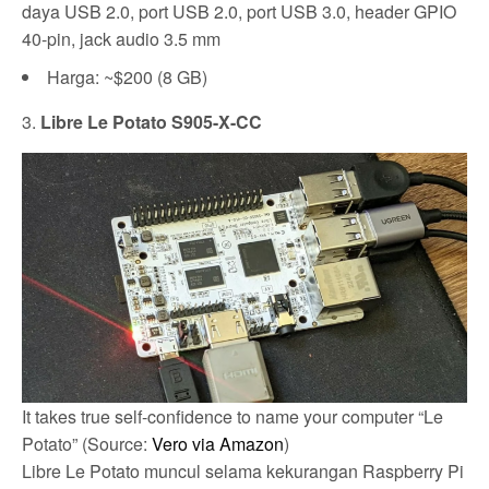
daya USB 2.0, port USB 2.0, port USB 3.0, header GPIO
40-pin, jack audio 3.5 mm
Harga: ~$200 (8 GB)
3.
Libre Le Potato S905-X-CC
It takes true self-confidence to name your computer “Le
Potato” (Source:
Vero via Amazon
)
Libre Le Potato muncul selama kekurangan Raspberry Pi