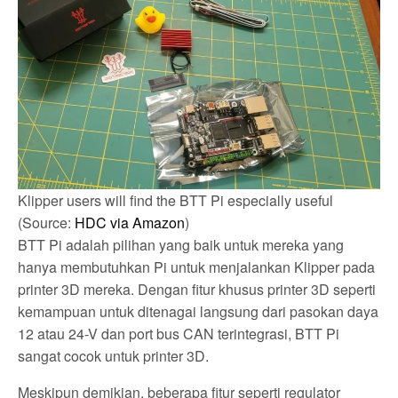
Klipper users will find the BTT Pi especially useful
(Source:
HDC via Amazon
)
BTT Pi adalah pilihan yang baik untuk mereka yang
hanya membutuhkan Pi untuk menjalankan Klipper pada
printer 3D mereka. Dengan fitur khusus printer 3D seperti
kemampuan untuk ditenagai langsung dari pasokan daya
12 atau 24-V dan port bus CAN terintegrasi, BTT Pi
sangat cocok untuk printer 3D.
Meskipun demikian, beberapa fitur seperti regulator