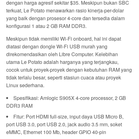
dengan harga agresif sekitar $35. Meskipun bukan SBC
terkuat, Le Potato menawarkan rasio kinerja-per-dolar
yang baik dengan prosesor 4-core dan tersedia dalam
konfigurasi 1 atau 2 GB RAM DDR3.
Meskipun tidak memiliki Wi-Fi onboard, hal ini dapat
diatasi dengan dongle Wi-Fi USB murah yang
direkomendasikan oleh Libre Computer. Kelebihan
utama Le Potato adalah harganya yang terjangkau,
cocok untuk proyek-proyek dengan kebutuhan RAM yang
tidak terlalu besar, seperti stasiun cuaca atau proyek
Linux sederhana.
Spesifikasi: Amlogic S905X 4-core processor, 2 GB
DDR3 RAM
Fitur: Port HDMI full-size, input daya USB Micro B,
port USB 3.0, port USB 2.0, jack audio 3.5 mm, soket
eMMC, Ethernet 100 Mb, header GPIO 40-pin