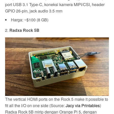
port USB 3.1 Type-C, koneksi kamera MIPI/CSI, header
GPIO 26-pin, jack audio 3.5 mm
Harga: ~$100 (8 GB)
2.
Radxa Rock 5B
The vertical HDMI ports on the Rock 5 make it possible to
fit all the I/O on one side (Source:
Jacy via Printables
)
Radxa Rock 5B mirip dengan Orange Pi 5, dengan