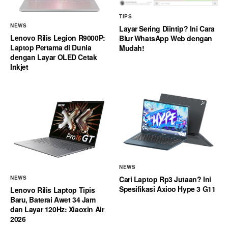
TIPS
NEWS
Layar Sering Diintip? Ini Cara
Lenovo Rilis Legion R9000P:
Blur WhatsApp Web dengan
Laptop Pertama di Dunia
Mudah!
dengan Layar OLED Cetak
Inkjet
NEWS
Cari Laptop Rp3 Jutaan? Ini
NEWS
Spesifikasi Axioo Hype 3 G11
Lenovo Rilis Laptop Tipis
Baru, Baterai Awet 34 Jam
dan Layar 120Hz: Xiaoxin Air
2026