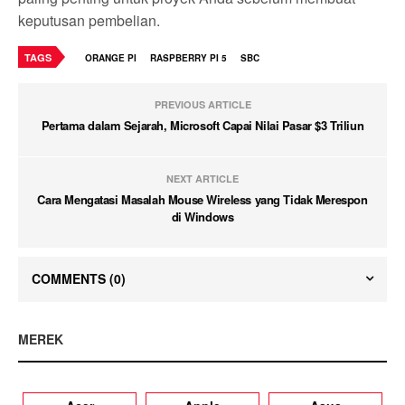
keputusan pembelian.
TAGS
ORANGE PI
RASPBERRY PI 5
SBC
PREVIOUS ARTICLE
Pertama dalam Sejarah, Microsoft Capai Nilai Pasar $3 Triliun
NEXT ARTICLE
Cara Mengatasi Masalah Mouse Wireless yang Tidak Merespon
di Windows
COMMENTS
(0)
MEREK