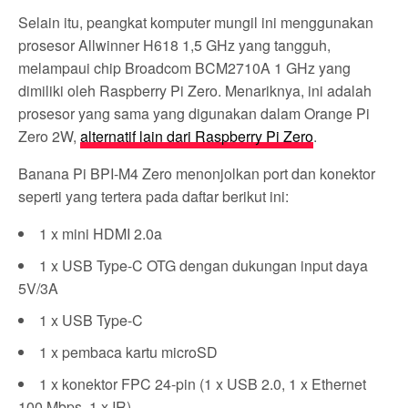
Selain itu, peangkat komputer mungil ini menggunakan
prosesor Allwinner H618 1,5 GHz yang tangguh,
melampaui chip Broadcom BCM2710A 1 GHz yang
dimiliki oleh Raspberry Pi Zero. Menariknya, ini adalah
prosesor yang sama yang digunakan dalam Orange Pi
Zero 2W,
alternatif lain dari Raspberry Pi Zero
.
Banana Pi BPI-M4 Zero menonjolkan port dan konektor
seperti yang tertera pada daftar berikut ini:
1 x mini HDMI 2.0a
1 x USB Type-C OTG dengan dukungan input daya
5V/3A
1 x USB Type-C
1 x pembaca kartu microSD
1 x konektor FPC 24-pin (1 x USB 2.0, 1 x Ethernet
100 Mbps, 1 x IR)