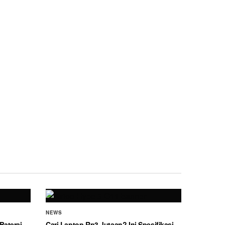
NEWS
Baterai
Cari Laptop Rp3 Jutaan? Ini Spesifikasi