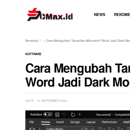
NEWS
REKOME
Beranda
»
Cara Mengubah Tampilan Microsoft Word Jadi Dark M
SOFTWARE
Cara Mengubah Tam
Word Jadi Dark M
OKI R
12 SEPTEMBER 2023