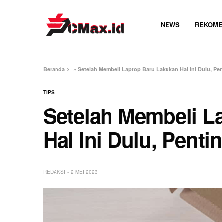
NEWS
REKOME
Beranda
»
Setelah Membeli Laptop Baru Lakukan Hal Ini Dulu, Pen
TIPS
Setelah Membeli L
Hal Ini Dulu, Penti
REDAKSI
2 MEI 2023