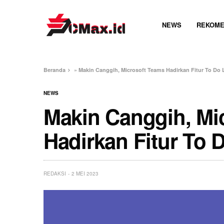
NEWS
REKOME
Beranda
»
Makin Canggih, Microsoft Teams Hadirkan Fitur To Do L
NEWS
Makin Canggih, Mi
Hadirkan Fitur To D
REDAKSI
2 MEI 2023