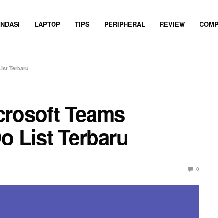
NDASI
LAPTOP
TIPS
PERIPHERAL
REVIEW
COMP
ist Terbaru
crosoft Teams
o List Terbaru
0