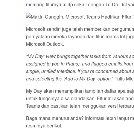
memang fiturnya mirip sekali dengan To Do List yang
Microsoft sendiri juga telah memberikan pengumum
pernyataan mereka layanan dari fitur Teams ini ju
Microsoft Outlook.
“My Day’ view brings together tasks from various s
assigned to you in Plans), and flagged emails from 
single, unified interface. If you’re concerned about a
and selecting the ‘Add to My Day’ option.
” Tulis Mic
My Day akan menampilkan tampilan daftar apa saja
untuk fungsinya bisa diandalkan. Fitur ini akan a
Teams dan pastikan telah menggukan versi terbaru 
Bagaimana menurut anda? Informasi lebih lanjut me
resminya berikut.