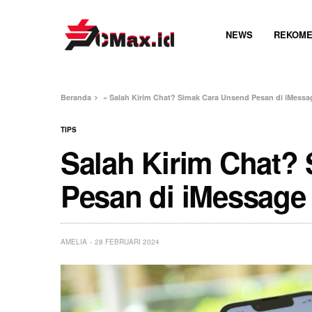
NEWS
REKOME
Beranda
»
Salah Kirim Chat? Simak Cara Unsend Pesan di iMessa
TIPS
Salah Kirim Chat?
Pesan di iMessage
AMELIA
28 FEBRUARI 2024