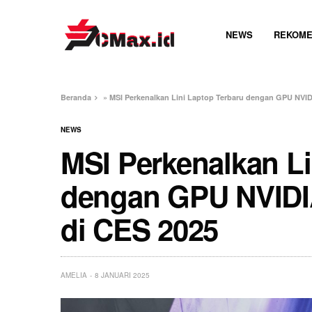
NEWS
REKOME
Beranda
»
MSI Perkenalkan Lini Laptop Terbaru dengan GPU NVI
NEWS
MSI Perkenalkan Li
dengan GPU NVIDI
di CES 2025
AMELIA
8 JANUARI 2025