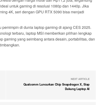
nesia dengan harga mulai dari Rp11,2 juta, tergantung
i ideal untuk gaming di resolusi 1080p dan 1440p. Jika
aming 4K, seri dengan GPU RTX 5090 bisa menjadi
tu pemimpin di dunia laptop gaming di ajang CES 2025.
eknologi terbaru, laptop MSI memberikan pilihan lengkap
op gaming yang seimbang antara desain, portabilitas, dan
rtimbangkan.
NEXT ARTICLE
Qualcomm Luncurkan Chip Snapdragon X, Siap
Dukung Laptop AI