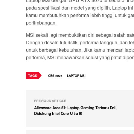
Laptop MSI dengan GPU RTX 5070 tersedia di Indo
pada spesifikasi dan model yang dipilih. Laptop in
kamu membutuhkan performa lebih tinggi untuk g
pertimbangan.
MSI sekali lagi membuktikan diri sebagai salah sa
Dengan desain futuristik, performa tangguh, dan t
untuk berbagai kebutuhan. Jika kamu mencari lapt
performa, MSI menawarkan solusi yang patut dipe
TAGS
CES 2025
LAPTOP MSI
PREVIOUS ARTICLE
Alienware Area-51: Laptop Gaming Terbaru Dell,
Didukung Intel Core Ultra 9!