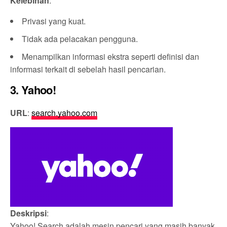
Kelebihan
:
Privasi yang kuat.
Tidak ada pelacakan pengguna.
Menampilkan informasi ekstra seperti definisi dan
informasi terkait di sebelah hasil pencarian.
3.
Yahoo!
URL
:
search.yahoo.com
Deskripsi
:
Yahoo! Search adalah mesin pencari yang masih banyak