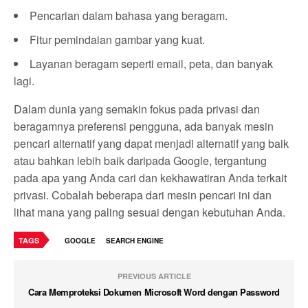
Pencarian dalam bahasa yang beragam.
Fitur pemindaian gambar yang kuat.
Layanan beragam seperti email, peta, dan banyak
lagi.
Dalam dunia yang semakin fokus pada privasi dan
beragamnya preferensi pengguna, ada banyak mesin
pencari alternatif yang dapat menjadi alternatif yang baik
atau bahkan lebih baik daripada Google, tergantung
pada apa yang Anda cari dan kekhawatiran Anda terkait
privasi. Cobalah beberapa dari mesin pencari ini dan
lihat mana yang paling sesuai dengan kebutuhan Anda.
TAGS
GOOGLE
SEARCH ENGINE
PREVIOUS ARTICLE
Cara Memproteksi Dokumen Microsoft Word dengan Password