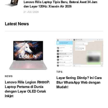
Lenovo Rilis Laptop Tipis Baru, Baterai Awet 34 Jam
dan Layar 120Hz: Xiaoxin Air 2026
21 JULI 2026
Latest News
TIPS
NEWS
Layar Sering Diintip? Ini Cara
Lenovo Rilis Legion R9000P:
Blur WhatsApp Web dengan
Laptop Pertama di Dunia
Mudah!
dengan Layar OLED Cetak
Inkjet