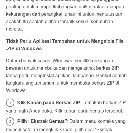
penting untuk mempertimbangkan baik manfaat maupun
kekurangan dari perangkat lunak ini untuk memutuskan
apakah itu adalah pilihan terbaik sesuai kebutuhan
mereka.
Tidak Perlu Aplikasi Tambahan untuk Mengelola File
.ZIP di Windows
Dalam banyak kasus, Windows memiliki dukungan
bawaan untuk membuka dan mengekstrak berkas ZIP
tanpa perlu menginstal aplikasi tambahan. Berikut adalah
langkah-langkah umum untuk membuka berkas ZIP di
Windows:
Klik Kanan pada Berkas ZIP
: Temukan berkas ZIP
yang ingin Anda buka. Klik kanan pada berkas tersebut.
Pilih “Ekstrak Semua”
: Dalam menu konteks yang
muncul setelah mengklik kanan, pilih opsi “Ekstrak