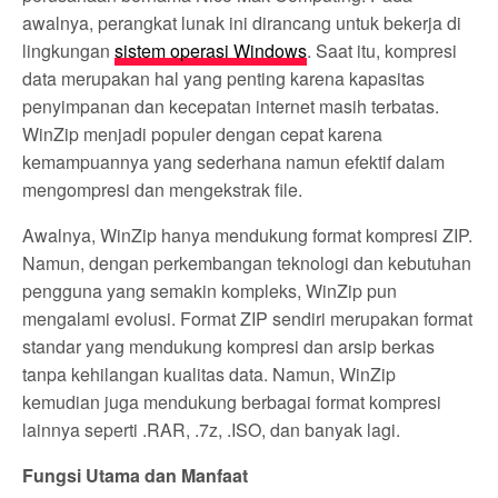
awalnya, perangkat lunak ini dirancang untuk bekerja di
lingkungan
sistem operasi Windows
. Saat itu, kompresi
data merupakan hal yang penting karena kapasitas
penyimpanan dan kecepatan internet masih terbatas.
WinZip menjadi populer dengan cepat karena
kemampuannya yang sederhana namun efektif dalam
mengompresi dan mengekstrak file.
Awalnya, WinZip hanya mendukung format kompresi ZIP.
Namun, dengan perkembangan teknologi dan kebutuhan
pengguna yang semakin kompleks, WinZip pun
mengalami evolusi. Format ZIP sendiri merupakan format
standar yang mendukung kompresi dan arsip berkas
tanpa kehilangan kualitas data. Namun, WinZip
kemudian juga mendukung berbagai format kompresi
lainnya seperti .RAR, .7z, .ISO, dan banyak lagi.
Fungsi Utama dan Manfaat