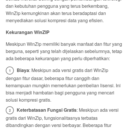
dan kebutuhan pengguna yang terus berkembang,
WinZip kemungkinan akan terus beradaptasi dan
menyediakan solusi kompresi data yang efisien.
Kekurangan WinZIP
Meskipun WinZip memiliki banyak manfaat dan fitur yang
berguna, seperti yang telah dijelaskan sebelumnya, tetap
ada beberapa kekurangan yang perlu diperhatikan:
Biaya
: Meskipun ada versi gratis dari WinZip
dengan fitur dasar, beberapa fitur canggih dan
kemampuan mungkin memerlukan pembelian lisensi. Ini
bisa menjadi hambatan bagi pengguna yang mencari
solusi kompresi gratis.
Keterbatasan Fungsi Gratis
: Meskipun ada versi
gratis dari WinZip, fungsionalitasnya terbatas
dibandingkan dengan versi berbayar. Beberapa fitur