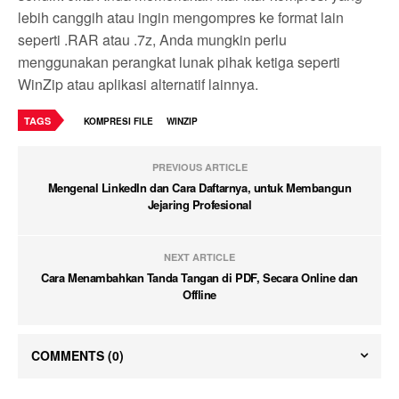
lebih canggih atau ingin mengompres ke format lain
seperti .RAR atau .7z, Anda mungkin perlu
menggunakan perangkat lunak pihak ketiga seperti
WinZip atau aplikasi alternatif lainnya.
TAGS
KOMPRESI FILE
WINZIP
PREVIOUS ARTICLE
Mengenal LinkedIn dan Cara Daftarnya, untuk Membangun
Jejaring Profesional
NEXT ARTICLE
Cara Menambahkan Tanda Tangan di PDF, Secara Online dan
Offline
COMMENTS
(0)