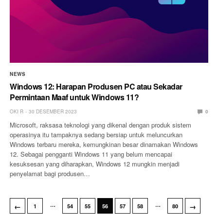
NEWS
Windows 12: Harapan Produsen PC atau Sekadar
Permintaan Maaf untuk Windows 11?
OKI R
30 DESEMBER 2023
0
Microsoft, raksasa teknologi yang dikenal dengan produk sistem
operasinya itu tampaknya sedang bersiap untuk meluncurkan
Windows terbaru mereka, kemungkinan besar dinamakan Windows
12. Sebagai pengganti Windows 11 yang belum mencapai
kesuksesan yang diharapkan, Windows 12 mungkin menjadi
penyelamat bagi produsen…
…
…
←
→
1
54
55
56
57
58
80