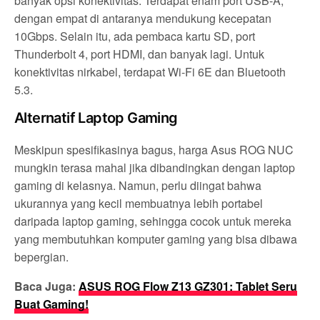
banyak opsi konektivitas. Terdapat enam port USB-A,
dengan empat di antaranya mendukung kecepatan
10Gbps. Selain itu, ada pembaca kartu SD, port
Thunderbolt 4, port HDMI, dan banyak lagi. Untuk
konektivitas nirkabel, terdapat Wi-Fi 6E dan Bluetooth
5.3.
Alternatif Laptop Gaming
Meskipun spesifikasinya bagus, harga Asus ROG NUC
mungkin terasa mahal jika dibandingkan dengan laptop
gaming di kelasnya. Namun, perlu diingat bahwa
ukurannya yang kecil membuatnya lebih portabel
daripada laptop gaming, sehingga cocok untuk mereka
yang membutuhkan komputer gaming yang bisa dibawa
bepergian.
Baca Juga:
ASUS ROG Flow Z13 GZ301: Tablet Seru
Buat Gaming!