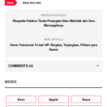
TAGS
ASUS ROG NUC
PREVIOUS ARTICLE
Waspada! Ketahui Tanda Perangkat Akan Meledak dan Cara
Mencegahnya
NEXT ARTICLE
Omen Transcend 14 dari HP: Ringkas, Terjangkau, Pilihan para
Gamer
COMMENTS
(0)
MEREK
Acer
Apple
Asus