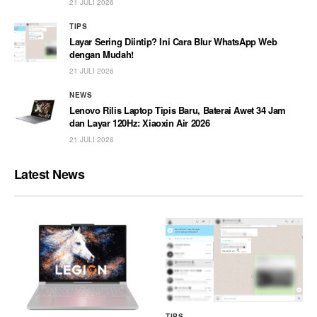
21 JULI 2026
TIPS
Layar Sering Diintip? Ini Cara Blur WhatsApp Web
dengan Mudah!
21 JULI 2026
NEWS
Lenovo Rilis Laptop Tipis Baru, Baterai Awet 34 Jam
dan Layar 120Hz: Xiaoxin Air 2026
21 JULI 2026
Latest News
TIPS