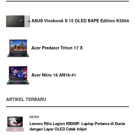
ASUS Vivobook S 15 OLED BAPE Edition K5504
Acer Predator Triton 17 X
Acer Nitro 16 AN16-41
ARTIKEL TERBARU
NEWS
Lenovo Rilis Legion R9000P: Laptop Pertama di Dunia
dengan Layar OLED Cetak Inkjet