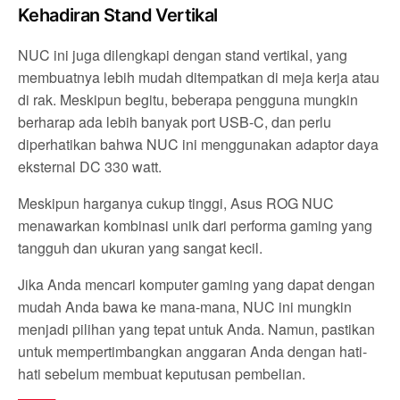
Kehadiran Stand Vertikal
NUC ini juga dilengkapi dengan stand vertikal, yang
membuatnya lebih mudah ditempatkan di meja kerja atau
di rak. Meskipun begitu, beberapa pengguna mungkin
berharap ada lebih banyak port USB-C, dan perlu
diperhatikan bahwa NUC ini menggunakan adaptor daya
eksternal DC 330 watt.
Meskipun harganya cukup tinggi, Asus ROG NUC
menawarkan kombinasi unik dari performa gaming yang
tangguh dan ukuran yang sangat kecil.
Jika Anda mencari komputer gaming yang dapat dengan
mudah Anda bawa ke mana-mana, NUC ini mungkin
menjadi pilihan yang tepat untuk Anda. Namun, pastikan
untuk mempertimbangkan anggaran Anda dengan hati-
hati sebelum membuat keputusan pembelian.