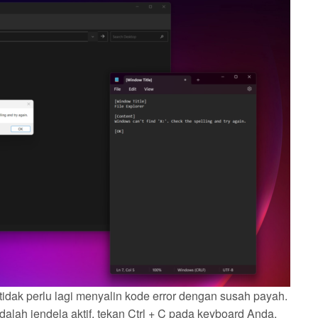
idak perlu lagi menyalin kode error dengan susah payah.
dalah jendela aktif, tekan Ctrl + C pada keyboard Anda,