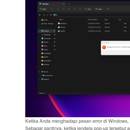
Ketika Anda menghadapi pesan error di Windows, t
Sebagai gantinya, ketika jendela pop-up tersebut a