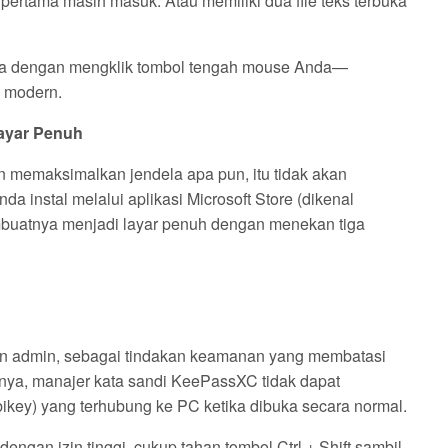
ertama masih masuk. Atau memiliki dua file teks terbuka
ma dengan mengklik tombol tengah mouse Anda—
 modern.
ayar Penuh
 memaksimalkan jendela apa pun, itu tidak akan
a instal melalui aplikasi Microsoft Store (dikenal
buatnya menjadi layar penuh dengan menekan tiga
 izin admin, sebagai tindakan keamanan yang membatasi
lnya, manajer kata sandi KeePassXC tidak dapat
ikey) yang terhubung ke PC ketika dibuka secara normal.
ngan izin tinggi, cukup tahan tombol Ctrl + Shift sambil