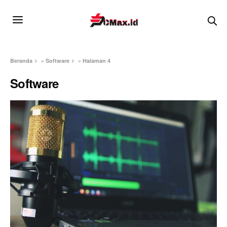
Beranda
»
Software
»
Halaman 4
Software