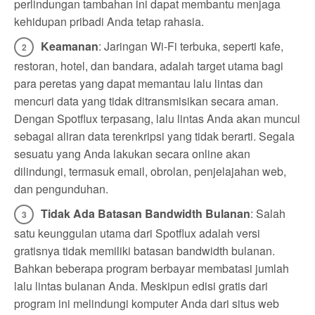
perlindungan tambahan ini dapat membantu menjaga
kehidupan pribadi Anda tetap rahasia.
Keamanan
: Jaringan Wi-Fi terbuka, seperti kafe,
restoran, hotel, dan bandara, adalah target utama bagi
para peretas yang dapat memantau lalu lintas dan
mencuri data yang tidak ditransmisikan secara aman.
Dengan Spotflux terpasang, lalu lintas Anda akan muncul
sebagai aliran data terenkripsi yang tidak berarti. Segala
sesuatu yang Anda lakukan secara online akan
dilindungi, termasuk email, obrolan, penjelajahan web,
dan pengunduhan.
Tidak Ada Batasan Bandwidth Bulanan
: Salah
satu keunggulan utama dari Spotflux adalah versi
gratisnya tidak memiliki batasan bandwidth bulanan.
Bahkan beberapa program berbayar membatasi jumlah
lalu lintas bulanan Anda. Meskipun edisi gratis dari
program ini melindungi komputer Anda dari situs web