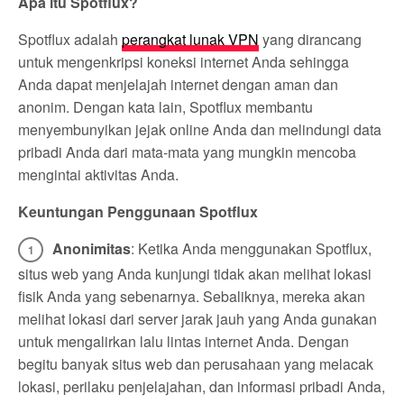
Apa itu Spotflux?
Spotflux adalah
perangkat lunak VPN
yang dirancang
untuk mengenkripsi koneksi internet Anda sehingga
Anda dapat menjelajah internet dengan aman dan
anonim. Dengan kata lain, Spotflux membantu
menyembunyikan jejak online Anda dan melindungi data
pribadi Anda dari mata-mata yang mungkin mencoba
mengintai aktivitas Anda.
Keuntungan Penggunaan Spotflux
Anonimitas
: Ketika Anda menggunakan Spotflux,
situs web yang Anda kunjungi tidak akan melihat lokasi
fisik Anda yang sebenarnya. Sebaliknya, mereka akan
melihat lokasi dari server jarak jauh yang Anda gunakan
untuk mengalirkan lalu lintas internet Anda. Dengan
begitu banyak situs web dan perusahaan yang melacak
lokasi, perilaku penjelajahan, dan informasi pribadi Anda,