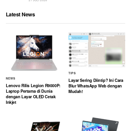
21 JULI 2026
Latest News
TIPS
NEWS
Layar Sering Diintip? Ini Cara
Lenovo Rilis Legion R9000P:
Blur WhatsApp Web dengan
Laptop Pertama di Dunia
Mudah!
dengan Layar OLED Cetak
Inkjet