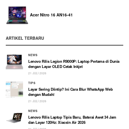
Acer Nitro 16 AN16-41
ARTIKEL TERBARU
NEWS
Lenovo Rilis Legion R9000P: Laptop Pertama di Dunia
dengan Layar OLED Cetak Inkjet
21 JULI 2026
TIPS
Layar Sering Diintip? Ini Cara Blur WhatsApp Web
dengan Mudah!
21 JULI 2026
NEWS
Lenovo Rilis Laptop Tipis Baru, Baterai Awet 34 Jam
dan Layar 120Hz: Xiaoxin Air 2026