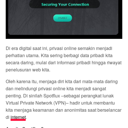
Di era digital saat ini, privasi online semakin menjadi
perhatian utama. Kita sering berbagi data pribadi kita
secara daring, mulai dari informasi pribadi hingga riwayat
penelusuran web kita.
Oleh karena itu, menjaga diri kita dari mata-mata daring
dan melindungi privasi online kita menjadi sangat
penting. Di sinilah Spotflux –sebagai perangkat lunak
Virtual Private Network (VPN)– hadir untuk membantu
kita menjaga keamanan dan anonimitas saat berselancar
di
internet
.