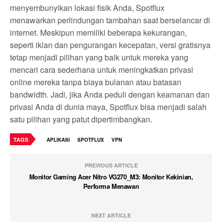
menyembunyikan lokasi fisik Anda, Spotflux
menawarkan perlindungan tambahan saat berselancar di
internet. Meskipun memiliki beberapa kekurangan,
seperti iklan dan pengurangan kecepatan, versi gratisnya
tetap menjadi pilihan yang baik untuk mereka yang
mencari cara sederhana untuk meningkatkan privasi
online mereka tanpa biaya bulanan atau batasan
bandwidth. Jadi, jika Anda peduli dengan keamanan dan
privasi Anda di dunia maya, Spotflux bisa menjadi salah
satu pilihan yang patut dipertimbangkan.
TAGS
APLIKASI
SPOTFLUX
VPN
PREVIOUS ARTICLE
Monitor Gaming Acer Nitro VG270_M3: Monitor Kekinian,
Performa Menawan
NEXT ARTICLE