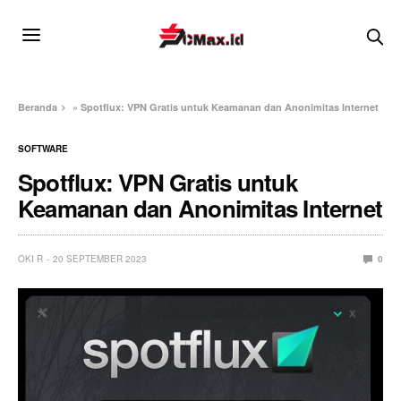
Beranda
»
Spotflux: VPN Gratis untuk Keamanan dan Anonimitas Internet
SOFTWARE
Spotflux: VPN Gratis untuk
Keamanan dan Anonimitas Internet
OKI R
20 SEPTEMBER 2023
0