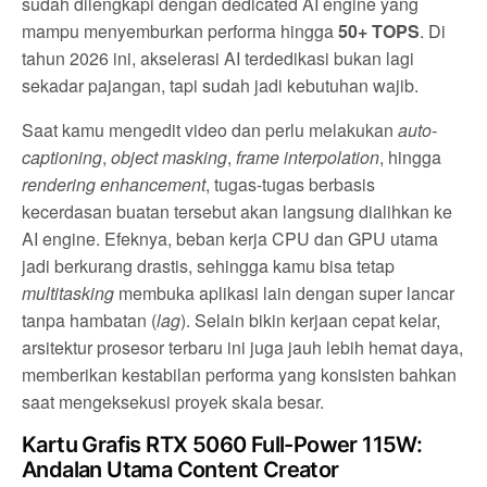
sudah dilengkapi dengan dedicated AI engine yang
mampu menyemburkan performa hingga
50+ TOPS
. Di
tahun 2026 ini, akselerasi AI terdedikasi bukan lagi
sekadar pajangan, tapi sudah jadi kebutuhan wajib.
Saat kamu mengedit video dan perlu melakukan
auto-
captioning
,
object masking
,
frame interpolation
, hingga
rendering enhancement
, tugas-tugas berbasis
kecerdasan buatan tersebut akan langsung dialihkan ke
AI engine. Efeknya, beban kerja CPU dan GPU utama
jadi berkurang drastis, sehingga kamu bisa tetap
multitasking
membuka aplikasi lain dengan super lancar
tanpa hambatan (
lag
). Selain bikin kerjaan cepat kelar,
arsitektur prosesor terbaru ini juga jauh lebih hemat daya,
memberikan kestabilan performa yang konsisten bahkan
saat mengeksekusi proyek skala besar.
Kartu Grafis RTX 5060 Full-Power 115W:
Andalan Utama Content Creator