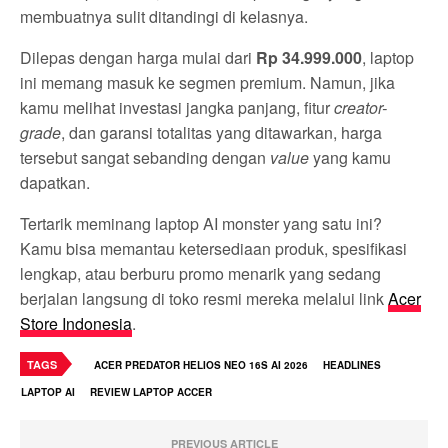
membuatnya sulit ditandingi di kelasnya.
Dilepas dengan harga mulai dari
Rp 34.999.000
, laptop
ini memang masuk ke segmen premium. Namun, jika
kamu melihat investasi jangka panjang, fitur
creator-
grade
, dan garansi totalitas yang ditawarkan, harga
tersebut sangat sebanding dengan
value
yang kamu
dapatkan.
Tertarik meminang laptop AI monster yang satu ini?
Kamu bisa memantau ketersediaan produk, spesifikasi
lengkap, atau berburu promo menarik yang sedang
berjalan langsung di toko resmi mereka melalui link
Acer
Store Indonesia
.
TAGS
ACER PREDATOR HELIOS NEO 16S AI 2026
HEADLINES
LAPTOP AI
REVIEW LAPTOP ACCER
PREVIOUS ARTICLE