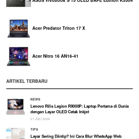
ASUS Vivobook S 15 OLED BAPE Edition K5504
Acer Predator Triton 17 X
Acer Nitro 16 AN16-41
ARTIKEL TERBARU
NEWS
Lenovo Rilis Legion R9000P: Laptop Pertama di Dunia
dengan Layar OLED Cetak Inkjet
21 JULI 2026
TIPS
Layar Sering Diintip? Ini Cara Blur WhatsApp Web