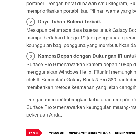
portabel. Dengan berat di bawah satu kilogram, S
memprioritaskan portabilitas. Pilihan warna yang 
Daya Tahan Baterai Terbaik
Meskipun belum ada data baterai untuk Galaxy Boo
mampu bertahan hingga 19 jam penggunaan perangk
keunggulan bagi pengguna yang membutuhkan day
Kamera Depan dengan Dukungan IR untu
Surface Pro 9 menawarkan kamera depan 1080p d
menggunakan Windows Hello. Fitur ini memungki
efektif. Sementara Galaxy Book 3 Pro 360 hadir de
memberikan metode keamanan yang lebih canggih
Dengan mempertimbangkan kebutuhan dan prefere
Surface Pro 9 menawarkan keunggulan masing-masi
pekerjaan Anda.
TAGS
COMPARE
MICROSOFT SURFACE GO 9
PERBANDING