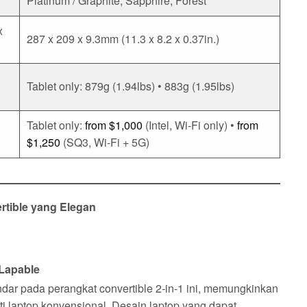
Platinum / Graphite, Sapphire, Forest
x
287 x 209 x 9.3mm (11.3 x 8.2 x 0.37in.)
Tablet only: 879g (1.94lbs) • 883g (1.95lbs)
Tablet only:
from $1,000
(Intel, Wi-Fi only) •
from
$1,250
(SQ3, Wi-Fi + 5G)
rtible yang Elegan
Lapable
ar pada perangkat convertible 2-in-1 ini, memungkinkan
 laptop konvensional. Desain laptop yang dapat