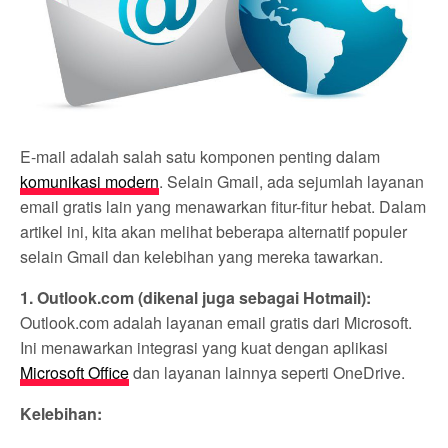
E-mail adalah salah satu komponen penting dalam
komunikasi modern
. Selain Gmail, ada sejumlah layanan
email gratis lain yang menawarkan fitur-fitur hebat. Dalam
artikel ini, kita akan melihat beberapa alternatif populer
selain Gmail dan kelebihan yang mereka tawarkan.
1. Outlook.com (dikenal juga sebagai Hotmail):
Outlook.com adalah layanan email gratis dari Microsoft.
Ini menawarkan integrasi yang kuat dengan aplikasi
Microsoft Office
dan layanan lainnya seperti OneDrive.
Kelebihan: