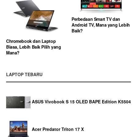
Perbedaan Smart TV dan
Android TV, Mana yang Lebih
Baik?
Chromebook dan Laptop
Biasa, Lebih Baik Pilih yang
Mana?
LAPTOP TEBARU
ASUS Vivobook S 15 OLED BAPE Edition K5504
Acer Predator Triton 17 X