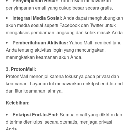
Penyimpanan Besar:
Yahoo Mail menawarkan
penyimpanan email yang cukup besar secara gratis.
Integrasi Media Sosial:
Anda dapat menghubungkan
akun media sosial seperti Facebook dan Twitter untuk
mengakses pembaruan langsung dari kotak masuk Anda.
Pemberitahuan Aktivitas:
Yahoo Mail memberi tahu
Anda tentang aktivitas login yang mencurigakan,
meningkatkan keamanan akun Anda.
3. ProtonMail:
ProtonMail menonjol karena fokusnya pada privasi dan
keamanan. Layanan ini menawarkan enkripsi end-to-end
dan fitur keamanan lainnya.
Kelebihan:
Enkripsi End-to-End:
Semua email yang dikirim dan
diterima dienkripsi secara otomatis, menjaga privasi
Anda.