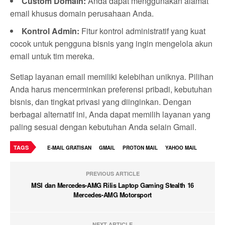
Custom Domain:
Anda dapat menggunakan alamat
email khusus domain perusahaan Anda.
Kontrol Admin:
Fitur kontrol administratif yang kuat
cocok untuk pengguna bisnis yang ingin mengelola akun
email untuk tim mereka.
Setiap layanan email memiliki kelebihan uniknya. Pilihan
Anda harus mencerminkan preferensi pribadi, kebutuhan
bisnis, dan tingkat privasi yang diinginkan. Dengan
berbagai alternatif ini, Anda dapat memilih layanan yang
paling sesuai dengan kebutuhan Anda selain Gmail.
TAGS
E-MAIL GRATISAN
GMAIL
PROTON MAIL
YAHOO MAIL
PREVIOUS ARTICLE
MSI dan Mercedes-AMG Rilis Laptop Gaming Stealth 16
Mercedes-AMG Motorsport
NEXT ARTICLE