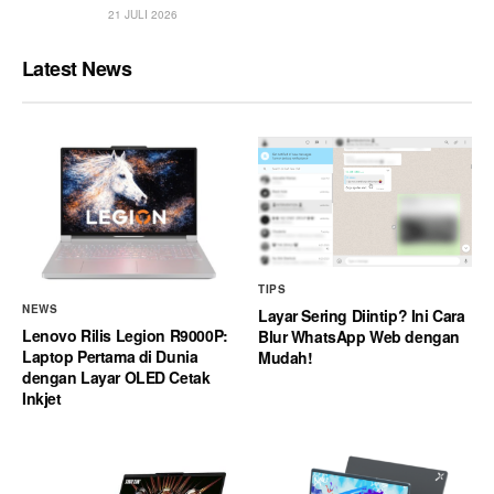
21 JULI 2026
Latest News
TIPS
NEWS
Layar Sering Diintip? Ini Cara
Lenovo Rilis Legion R9000P:
Blur WhatsApp Web dengan
Laptop Pertama di Dunia
Mudah!
dengan Layar OLED Cetak
Inkjet