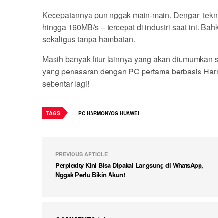
Kecepatannya pun nggak main-main. Dengan teknologi
hingga 160MB/s – tercepat di industri saat ini. Ba
sekaligus tanpa hambatan.
Masih banyak fitur lainnya yang akan diumumkan s
yang penasaran dengan PC pertama berbasis Harm
sebentar lagi!
TAGS
PC HARMONYOS HUAWEI
PREVIOUS ARTICLE
Perplexity Kini Bisa Dipakai Langsung di WhatsApp,
Nggak Perlu Bikin Akun!