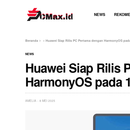
NEWS
REKOME
Beranda
»
Huawei Siap Rilis PC Pertama dengan HarmonyOS pada
NEWS
Huawei Siap Rilis
HarmonyOS pada 1
AMELIA
8 MEI 2025