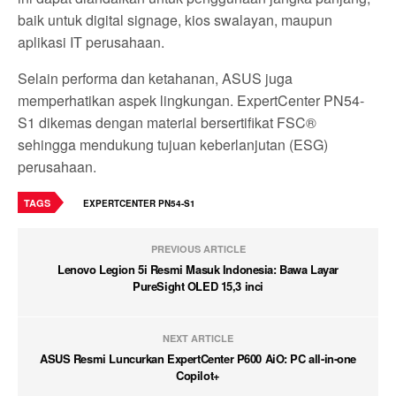
baik untuk digital signage, kios swalayan, maupun
aplikasi IT perusahaan.
Selain performa dan ketahanan, ASUS juga
memperhatikan aspek lingkungan. ExpertCenter PN54-
S1 dikemas dengan material bersertifikat FSC®
sehingga mendukung tujuan keberlanjutan (ESG)
perusahaan.
TAGS
EXPERTCENTER PN54-S1
PREVIOUS ARTICLE
Lenovo Legion 5i Resmi Masuk Indonesia: Bawa Layar
PureSight OLED 15,3 inci
NEXT ARTICLE
ASUS Resmi Luncurkan ExpertCenter P600 AiO: PC all-in-one
Copilot+