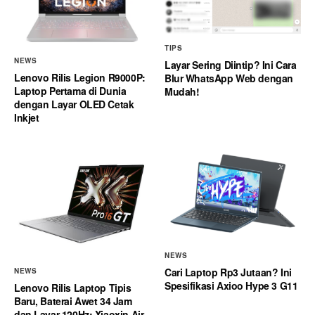
TIPS
NEWS
Layar Sering Diintip? Ini Cara
Lenovo Rilis Legion R9000P:
Blur WhatsApp Web dengan
Laptop Pertama di Dunia
Mudah!
dengan Layar OLED Cetak
Inkjet
NEWS
Cari Laptop Rp3 Jutaan? Ini
NEWS
Spesifikasi Axioo Hype 3 G11
Lenovo Rilis Laptop Tipis
Baru, Baterai Awet 34 Jam
dan Layar 120Hz: Xiaoxin Air