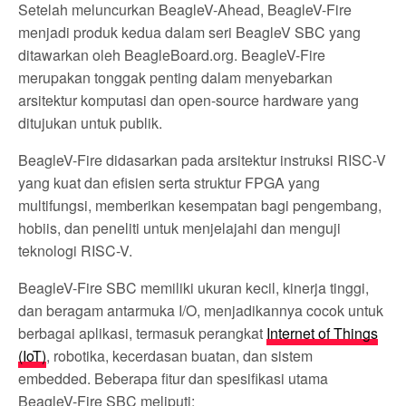
Setelah meluncurkan BeagleV-Ahead, BeagleV-Fire
menjadi produk kedua dalam seri BeagleV SBC yang
ditawarkan oleh BeagleBoard.org. BeagleV-Fire
merupakan tonggak penting dalam menyebarkan
arsitektur komputasi dan open-source hardware yang
ditujukan untuk publik.
BeagleV-Fire didasarkan pada arsitektur instruksi RISC-V
yang kuat dan efisien serta struktur FPGA yang
multifungsi, memberikan kesempatan bagi pengembang,
hobiis, dan peneliti untuk menjelajahi dan menguji
teknologi RISC-V.
BeagleV-Fire SBC memiliki ukuran kecil, kinerja tinggi,
dan beragam antarmuka I/O, menjadikannya cocok untuk
berbagai aplikasi, termasuk perangkat
Internet of Things
(IoT)
, robotika, kecerdasan buatan, dan sistem
embedded. Beberapa fitur dan spesifikasi utama
BeagleV-Fire SBC meliputi: