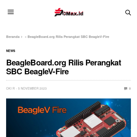
Beranda
»
BeagleBoard.org Rilis Perangkat SBC BeagleV-Fire
NEWS
BeagleBoard.org Rilis Perangkat
SBC BeagleV-Fire
OKI R
5 NOVEMBER 2023
0