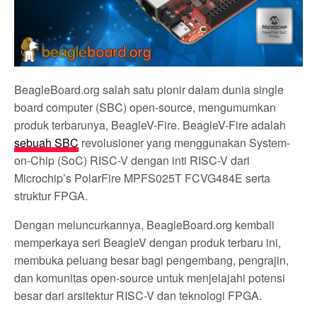
BeagleBoard.org salah satu pionir dalam dunia single
board computer (SBC) open-source, mengumumkan
produk terbarunya, BeagleV-Fire. BeagleV-Fire adalah
sebuah SBC
revolusioner yang menggunakan System-
on-Chip (SoC) RISC-V dengan inti RISC-V dari
Microchip’s PolarFire MPFS025T FCVG484E serta
struktur FPGA.
Dengan meluncurkannya, BeagleBoard.org kembali
memperkaya seri BeagleV dengan produk terbaru ini,
membuka peluang besar bagi pengembang, pengrajin,
dan komunitas open-source untuk menjelajahi potensi
besar dari arsitektur RISC-V dan teknologi FPGA.