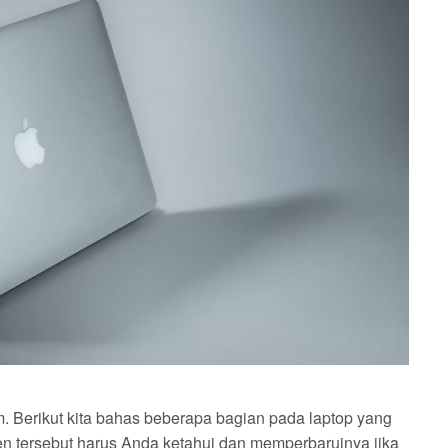
. Berikut kita bahas beberapa bagian pada laptop yang
 tersebut harus Anda ketahui dan memperbaruinya jika