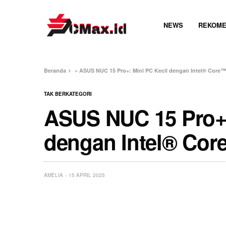
NEWS
REKOME
Beranda
»
ASUS NUC 15 Pro+: Mini PC Kecil dengan Intel® Core™ 
TAK BERKATEGORI
ASUS NUC 15 Pro+:
dengan Intel® Core
AMELIA
15 APRIL 2025