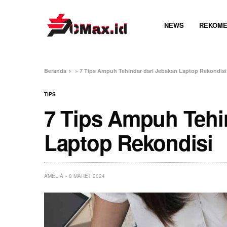
NEWS
REKOME
Beranda
»
7 Tips Ampuh Tehindar dari Jebakan Laptop Rekondisi
TIPS
7 Tips Ampuh Tehi
Laptop Rekondisi
AMELIA
8 MARET 2024