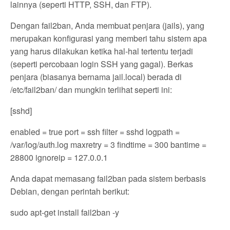
lainnya (seperti HTTP, SSH, dan FTP).
Dengan fail2ban, Anda membuat penjara (jails), yang
merupakan konfigurasi yang memberi tahu sistem apa
yang harus dilakukan ketika hal-hal tertentu terjadi
(seperti percobaan login SSH yang gagal). Berkas
penjara (biasanya bernama jail.local) berada di
/etc/fail2ban/ dan mungkin terlihat seperti ini:
[sshd]
enabled = true port = ssh filter = sshd logpath =
/var/log/auth.log maxretry = 3 findtime = 300 bantime =
28800 ignoreip = 127.0.0.1
Anda dapat memasang fail2ban pada sistem berbasis
Debian, dengan perintah berikut:
sudo apt-get install fail2ban -y