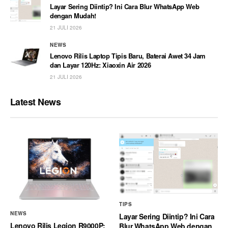
Layar Sering Diintip? Ini Cara Blur WhatsApp Web
dengan Mudah!
21 JULI 2026
NEWS
Lenovo Rilis Laptop Tipis Baru, Baterai Awet 34 Jam
dan Layar 120Hz: Xiaoxin Air 2026
21 JULI 2026
Latest News
TIPS
NEWS
Layar Sering Diintip? Ini Cara
Lenovo Rilis Legion R9000P:
Blur WhatsApp Web dengan