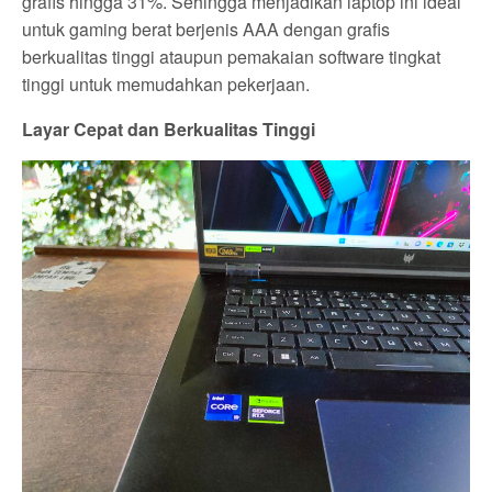
grafis hingga 31%. Sehingga menjadikan laptop ini ideal
untuk gaming berat berjenis AAA dengan grafis
berkualitas tinggi ataupun pemakaian software tingkat
tinggi untuk memudahkan pekerjaan.
Layar Cepat dan Berkualitas Tinggi