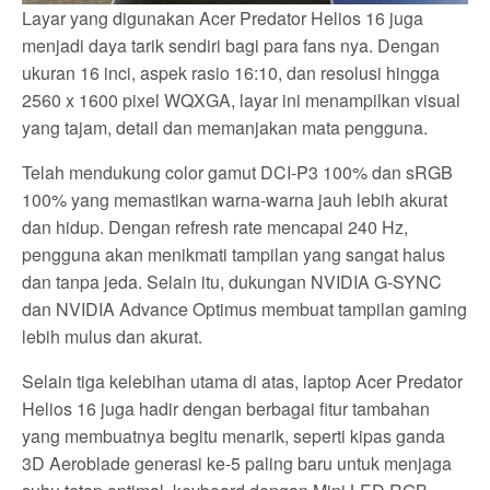
Layar yang digunakan Acer Predator Helios 16 juga
menjadi daya tarik sendiri bagi para fans nya. Dengan
ukuran 16 inci, aspek rasio 16:10, dan resolusi hingga
2560 x 1600 pixel WQXGA, layar ini menampilkan visual
yang tajam, detail dan memanjakan mata pengguna.
Telah mendukung color gamut DCI-P3 100% dan sRGB
100% yang memastikan warna-warna jauh lebih akurat
dan hidup. Dengan refresh rate mencapai 240 Hz,
pengguna akan menikmati tampilan yang sangat halus
dan tanpa jeda. Selain itu, dukungan NVIDIA G-SYNC
dan NVIDIA Advance Optimus membuat tampilan gaming
lebih mulus dan akurat.
Selain tiga kelebihan utama di atas, laptop Acer Predator
Helios 16 juga hadir dengan berbagai fitur tambahan
yang membuatnya begitu menarik, seperti kipas ganda
3D Aeroblade generasi ke-5 paling baru untuk menjaga