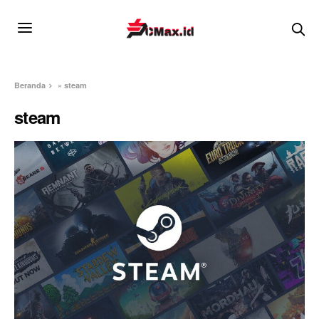
Beranda
»
steam
steam